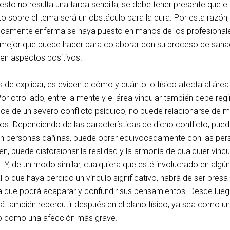
 esto no resulta una tarea sencilla, se debe tener presente que el
 sobre el tema será un obstáculo para la cura. Por esta razón,
ísicamente enferma se haya puesto en manos de los profesional
 mejor que puede hacer para colaborar con su proceso de sana
 en aspectos positivos.
de explicar, es evidente cómo y cuánto lo físico afecta al área
or otro lado, entre la mente y el área vincular también debe regir
dece de un severo conflicto psíquico, no puede relacionarse de 
ros. Dependiendo de las características de dicho conflicto, pue
con personas dañinas, puede obrar equivocadamente con las pe
, puede distorsionar la realidad y la armonía de cualquier víncu
c. Y, de un modo similar, cualquiera que esté involucrado en algún
al o que haya perdido un vínculo significativo, habrá de ser presa
a que podrá acaparar y confundir sus pensamientos. Desde lueg
 también repercutir después en el plano físico, ya sea como u
 o como una afección más grave.