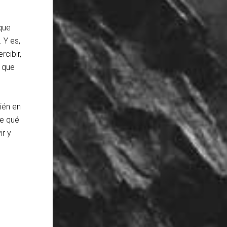
que
 Y es,
cibir,
z que
ién en
re qué
r y