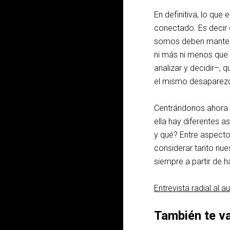
En definitiva, lo qu
conectado. Es decir 
somos deben mantene
ni más ni menos que 
analizar y decidir–, 
el mismo desaparezc
Centrándonos ahora 
ella hay diferentes a
y qué? Entre aspecto
considerar tanto nu
siempre a partir de
Entrevista radial al a
También te va 