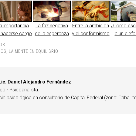
a importancia
La faz negativa
Entre la ambición
¿Cómo esc
 hacerse cargo
de la esperanza
y el conformismo
a un elefa
LOS
LOS
,
LA MENTE EN EQUILIBRIO
Lic. Daniel Alejandro Fernández
ogo
-
Psicoanalista
.
cia psicológica en consultorio de Capital Federal (zona: Caballito