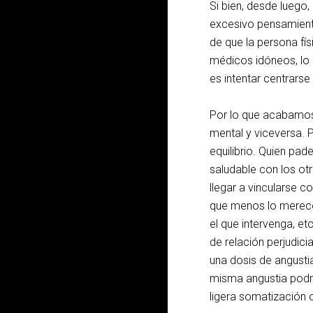
Si bien, desde luego,
excesivo pensamiento
de que la persona f
médicos idóneos, lo
es intentar centrarse
Por lo que acabamos 
mental y viceversa. P
equilibrio. Quien pa
saludable con los ot
llegar a vincularse 
que menos lo merecen
el que intervenga, et
de relación perjudici
una dosis de angusti
misma angustia podrá
ligera somatización