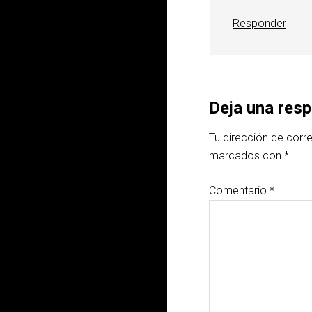
Responder
Deja una res
Tu dirección de corr
marcados con
*
Comentario
*