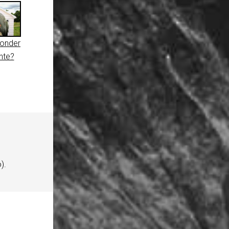
onder
nte?
).