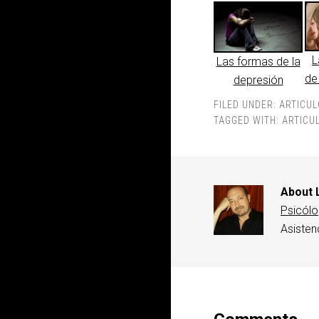
L
Las formas de la
de
depresión
FILED UNDER:
ARTICU
TAGGED WITH:
ARTICU
About
Psicól
Asisten