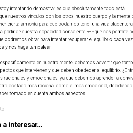
e estoy intentando demostrar es que absolutamente todo está
que nuestros vínculos con los otros, nuestro cuerpo y la mente 
r cierta armonía para que podamos tener una vida placentera.
a partir de nuestra capacidad consciente ¬¬–que nos permite per
que podremos obrar para intentar recuperar el equilibrio cada ve
a y nos haga tambalear.
específicamente en nuestra mente, debemos advertir que tamb
spectos que intervienen y que deben obedecer al equilibrio. ¿Ent
s racionales y emocionales, ya que debemos aprender a convivi
estro costado más racional como el más emocional, decidiendo
 haber tomado en cuenta ambos aspectos.
utor
a interesar...