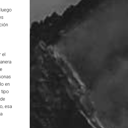
 luego
es
ción
 el
manera
de
rsonas
lo en
 tipo
 de
o, esa
na