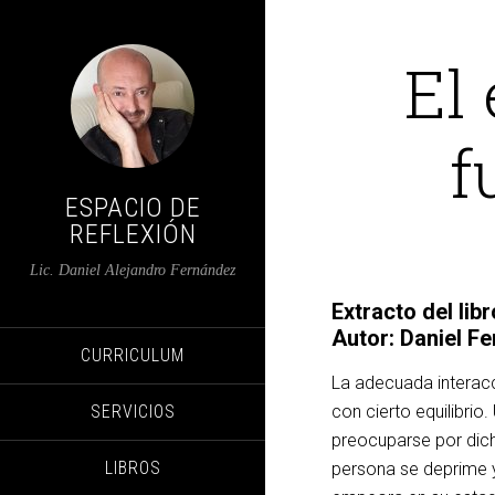
El
f
ESPACIO DE
REFLEXIÓN
Lic. Daniel Alejandro Fernández
Extracto del li
Autor: Daniel F
CURRICULUM
La adecuada interacc
SERVICIOS
con cierto equilibri
preocuparse por dich
LIBROS
persona se deprime 