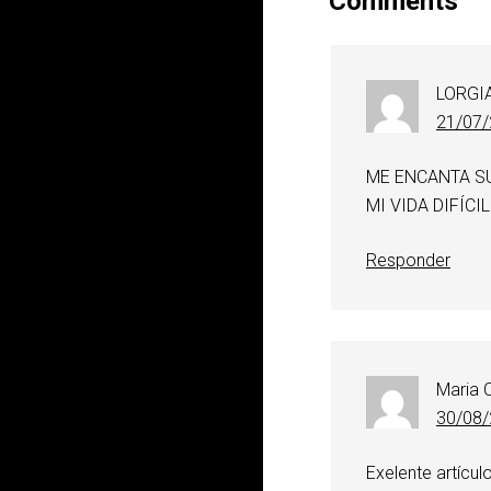
Comments
LORGI
21/07/
ME ENCANTA S
MI VIDA DIFÍC
Responder
Maria C
30/08/
Exelente artículo